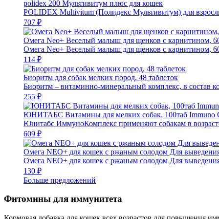
polidex 200 Мультивитум плюс для кошек
POLIDEX Multivitum (Полидекс Мультивитум) для взрослы
707 ₽
Омега Neo+ Веселый малыш для щенков с карнитином, 60
Омега Neo+ Веселый малыш для щенков с карнитином, 60 
114 ₽
Биоритм для собак мелких пород, 48 таблеток
Биоритм – витаминно-минеральный комплекс, в состав кот
255 ₽
ЮНИТАБС Витамины для мелких собак, 100таб Immuno 
Юнитабс ИммуноКомплекс применяют собакам в возрасте 
609 ₽
Омега NEO+ для кошек с ржаным солодом Для выведения 
Омега NEO+ для кошек с ржаным солодом Для выведения 
130 ₽
Больше предложений
Фитомины для иммунитета
Кормовая добавка для кошек всех возрастов для повышения и