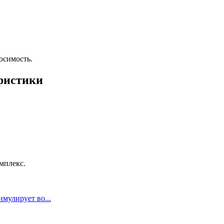
осимость.
ристики
мплекс.
мулирует во...