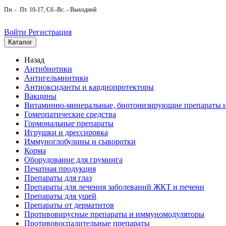
Пн. - Пт. 10-17, Сб.-Вс. - Выходной
Войти
Регистрация
Каталог
Назад
Антибиотики
Антигельминтики
Антиоксиданты и кардиопротекторы
Вакцины
Витаминно-минеральные, биотонизирующие препараты и
Гомеопатические средства
Гормональные препараты
Игрушки и дрессировка
Иммуноглобулины и сыворотки
Корма
Оборудование для груминга
Печатная продукция
Препараты для глаз
Препараты для лечения заболеваний ЖКТ и печени
Препараты для ушей
Препараты от дерматитов
Противовирусные препараты и иммуномодуляторы
Противовоспалительные препараты