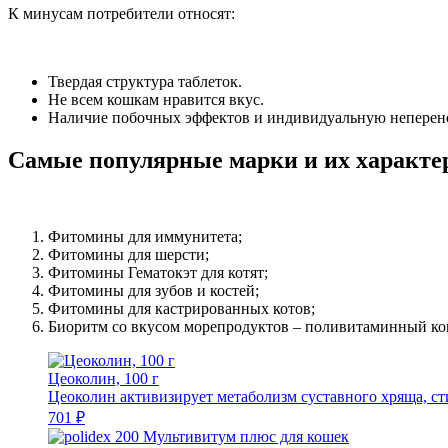
К минусам потребители относят:
Твердая структура таблеток.
Не всем кошкам нравится вкус.
Наличие побочных эффектов и индивидуальную неперен
Самые популярные марки и их характе
Фитомины для иммунитета;
Фитомины для шерсти;
Фитомины Гематокэт для котят;
Фитомины для зубов и костей;
Фитомины для кастрированных котов;
Биоритм со вкусом морепродуктов – поливитаминный ко
Цеоколин, 100 г
Цеоколин активизирует метаболизм суставного хряща, сти
701 ₽