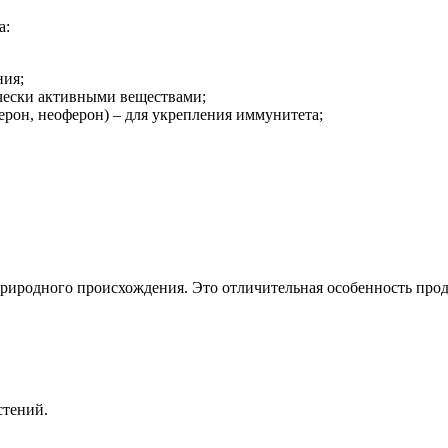
а:
ия;
ески активными веществами;
ерон, неоферон) – для укрепления иммунитета;
 природного происхождения. Это отличительная особенность про
стений.