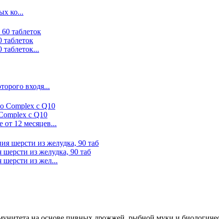
х ко...
 таблеток
таблеток...
орого входя...
Complex c Q10
от 12 месяцев...
шерсти из желудка, 90 таб
шерсти из жел...
ммунитета на основе пивных дрожжей, рыбной муки и биологиче