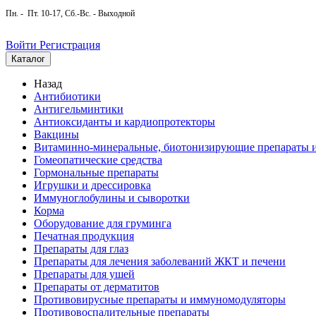
Пн. - Пт. 10-17, Сб.-Вс. - Выходной
Войти
Регистрация
Каталог
Назад
Антибиотики
Антигельминтики
Антиоксиданты и кардиопротекторы
Вакцины
Витаминно-минеральные, биотонизирующие препараты и
Гомеопатические средства
Гормональные препараты
Игрушки и дрессировка
Иммуноглобулины и сыворотки
Корма
Оборудование для груминга
Печатная продукция
Препараты для глаз
Препараты для лечения заболеваний ЖКТ и печени
Препараты для ушей
Препараты от дерматитов
Противовирусные препараты и иммуномодуляторы
Противовоспалительные препараты