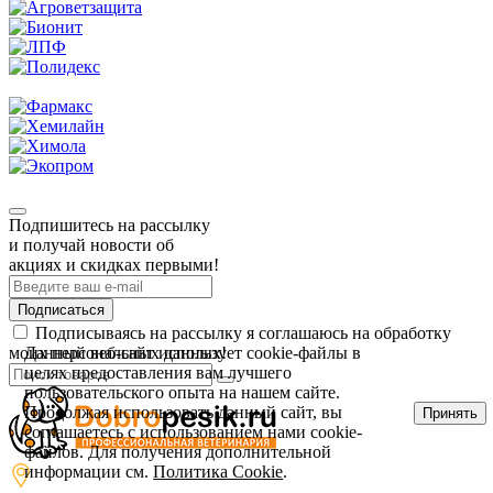
Подпишитесь на рассылку
и получай новости об
акциях и скидках первыми!
Подписаться
Подписываясь на рассылку я соглашаюсь на обработку
моих персональных данных!
Данный веб-сайт использует cookie-файлы в
целях предоставления вам лучшего
пользовательского опыта на нашем сайте.
Продолжая использовать данный сайт, вы
Принять
соглашаетесь с использованием нами cookie-
файлов. Для получения дополнительной
информации см.
Политика Cookie
.