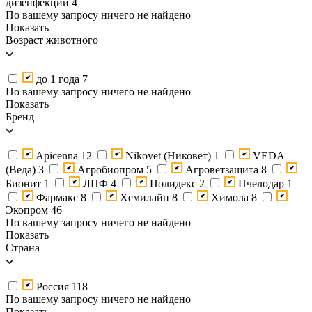
дизенфекции
4
По вашему запросу ничего не найдено
Показать
Возраст животного
до 1 года
7
По вашему запросу ничего не найдено
Показать
Бренд
Apicenna
12
Nikovet (Никовет)
1
VEDA
(Веда)
3
Агробиопром
5
Агроветзащита
8
Бионит
1
ЛПФ
4
Полидекс
2
Пчелодар
1
Фармакс
8
Хемилайн
8
Химола
8
Экопром
46
По вашему запросу ничего не найдено
Показать
Страна
Россия
118
По вашему запросу ничего не найдено
Показать