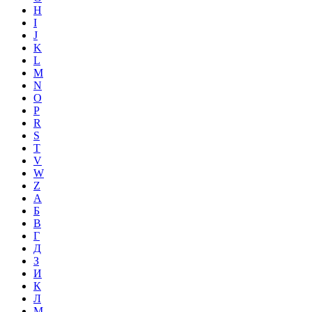
H
I
J
K
L
M
N
O
P
R
S
T
V
W
Z
А
Б
В
Г
Д
З
И
К
Л
М