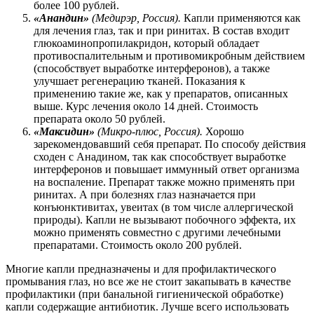
более 100 рублей.
«Анандин»
(Медирэр, Россия).
Капли применяются как
для лечения глаз, так и при ринитах. В состав входит
глюкоаминопропилакридон, который обладает
противоспалительным и противомикробным действием
(способствует выработке интерферонов), а также
улучшает регенерацию тканей. Показания к
применению такие же, как у препаратов, описанных
выше. Курс лечения около 14 дней. Стоимость
препарата около 50 рублей.
«Максидин»
(Микро-плюс, Россия).
Хорошо
зарекомендовавший себя препарат. По способу действия
сходен с Анадином, так как способствует выработке
интерферонов и повышает иммунный ответ организма
на воспаление. Препарат также можно применять при
ринитах. А при болезнях глаз назначается при
конъюнктивитах, увеитах (в том числе аллергической
природы). Капли не вызывают побочного эффекта, их
можно применять совместно с другими лечебными
препаратами. Стоимость около 200 рублей.
Многие капли предназначены и для профилактического
промывания глаз, но все же не стоит закапывать в качестве
профилактики (при банальной гигиенической обработке)
капли содержащие антибиотик. Лучше всего использовать