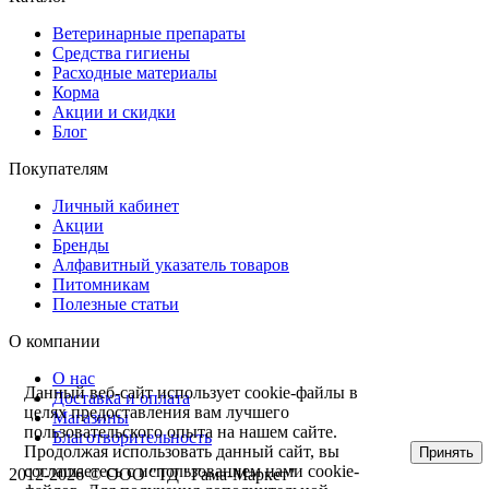
Ветeринарные препараты
Средства гигиены
Расходные материалы
Корма
Акции и скидки
Блог
Покупателям
Личный кабинет
Акции
Бренды
Алфавитный указатель товаров
Питомникам
Полезные статьи
О компании
О нас
Данный веб-сайт использует cookie-файлы в
Доставка и оплата
целях предоставления вам лучшего
Магазины
пользовательского опыта на нашем сайте.
Благотворительность
Продолжая использовать данный сайт, вы
Принять
соглашаетесь с использованием нами cookie-
2012-2026 ©
ООО "ТД "Гама-Маркет"