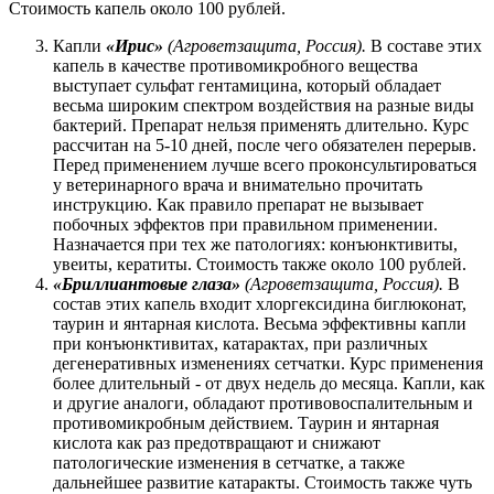
Стоимость капель около 100 рублей.
Капли
«Ирис»
(
Агроветзащита, Россия).
В составе этих
капель в качестве противомикробного вещества
выступает сульфат гентамицина, который обладает
весьма широким спектром воздействия на разные виды
бактерий. Препарат нельзя применять длительно. Курс
рассчитан на 5-10 дней, после чего обязателен перерыв.
Перед применением лучше всего проконсультироваться
у ветеринарного врача и внимательно прочитать
инструкцию. Как правило препарат не вызывает
побочных эффектов при правильном применении.
Назначается при тех же патологиях: конъюнктивиты,
увеиты, кератиты. Стоимость также около 100 рублей.
«Бриллиантовые глаза»
(
Агроветзащита, Россия).
В
состав этих капель входит хлоргексидина биглюконат,
таурин и янтарная кислота. Весьма эффективны капли
при конъюнктивитах, катарактах, при различных
дегенеративных изменениях сетчатки. Курс применения
более длительный - от двух недель до месяца. Капли, как
и другие аналоги, обладают противовоспалительным и
противомикробным действием. Таурин и янтарная
кислота как раз предотвращают и снижают
патологические изменения в сетчатке, а также
дальнейшее развитие катаракты. Стоимость также чуть