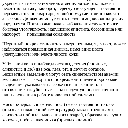
укрыться в тихом затемненном месте, на зов откликается
неохотно или же, наоборот, чересчур возбуждена, постоянно
перемещается по квартире, жалобно мяукает или проявляет
агрессию. Движения могут стать неловкими, координация их
нарушается. Признаками начала заболевания служат также
быстрая утомляемость, нарушение аппетита, бессонница или
наоборот — повышенная сонливость.
Шерстный покров становится взъерошенным, тускнеет, может
наблюдаться повышенная линька, изменение цвета
(желтушность) или эластичности кожи.
У больной кошки наблюдаются выделения (гнойные,
слизистые и др.) из носа, глаз, рта и других органов.
Бесцветные выделения могут быть свидетельством анемии,
желтоватые — говорить о повреждении печени, кровавые
выделения указывают на серьезные инфекции или
отравление, голубоватые — на сердечную недостаточность
или нарушения в работе кровеносной системы.
Носовое зеркальце (мочка носа) сухое, постоянно теплое
(признак повышенной температуры), кожа с трещинами,
слизисто-гнойные выделения из ноздрей, образование сухих
корочек, побелевшая мочка (признак анемии).