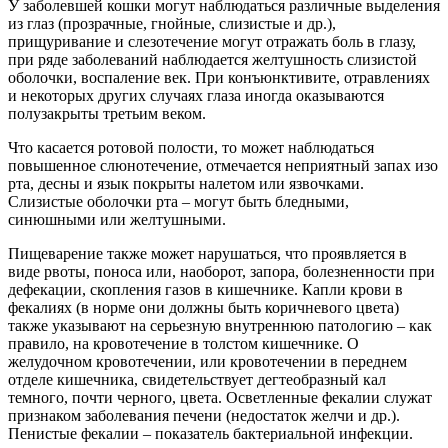
У заболевшей кошки могут наблюдаться различные выделения
из глаз (прозрачные, гнойные, слизистые и др.),
прищуривание и слезотечение могут отражать боль в глазу,
при ряде заболеваний наблюдается желтушность слизистой
оболочки, воспаление век. При конъюнктивите, отравлениях
и некоторых других случаях глаза иногда оказываются
полузакрыты третьим веком.
Что касается ротовой полости, то может наблюдаться
повышенное слюнотечение, отмечается неприятный запах изо
рта, десны и язык покрыты налетом или язвочками.
Слизистые оболочки рта – могут быть бледными,
синюшными или желтушными.
Пищеварение также может нарушаться, что проявляется в
виде рвоты, поноса или, наоборот, запора, болезненности при
дефекации, скопления газов в кишечнике. Капли крови в
фекалиях (в норме они должны быть коричневого цвета)
также указывают на серьезную внутреннюю патологию – как
правило, на кровотечение в толстом кишечнике. О
желудочном кровотечении, или кровотечении в переднем
отделе кишечника, свидетельствует дегтеобразный кал
темного, почти черного, цвета. Осветленные фекалии служат
признаком заболевания печени (недостаток желчи и др.).
Пенистые фекалии – показатель бактериальной инфекции.