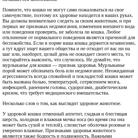
Помните, что кошки не могут сами пожаловаться на свое
самочувствие, поэтому их здоровье находится в ваших руках.
Вы должны внимательно следить за своим животным, и при
первых же признаках недомогания, изменения внешнего вида
или поведения проверять, не заболела ли кошка. Любое
отклонение от нормального поведения является причиной для
беспокойства. Если в норме ваша кошка держится независимо,
а тут вдруг ищет вашего общества и не отходит от вас ни на
шаг или, наоборот, целый день не покидает своего места, то
постарайтесь выяснить, что случилось. Не думайте, что
мурлыканье для кошки — признак здоровья. Мурлыканье
порой может обозначать боль или недомогание. Неожиданная
агрессивность всегда спокойной и покладистой кошки может
быть вызвана болью, температурой, сотрясением мозга,
инфекцией, ранением головы, судорогами, диабетическим
кризом, что требует медицинского вмешательства.
Несколько слов о том, как выглядит здоровое животное.
У здоровой кошки отменный аппетит, гладкая и блестящая
шерсть, холодная и влажная мочка носа (во время сна она
может быть сухой и теплой), слизистые оболочки розовые и
умеренно влажные. Признаками здоровья животного
являются также бодрость и подвижность. Важными