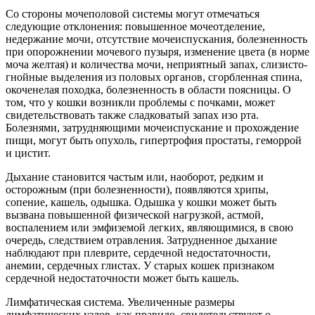
Со стороны мочеполовой системы могут отмечаться
следующие отклонения: повышенное мочеотделение,
недержание мочи, отсутствие мочеиспускания, болезненность
при опорожнении мочевого пузыря, изменение цвета (в норме
моча желтая) и количества мочи, неприятный запах, слизисто-
гнойные выделения из половых органов, сгорбленная спина,
окоченелая походка, болезненность в области поясницы. О
том, что у кошки возникли проблемы с почками, может
свидетельствовать также сладковатый запах изо рта.
Болезнями, затрудняющими мочеиспускание и прохождение
пищи, могут быть опухоль, гипертрофия простаты, геморрой
и цистит.
Дыхание становится частым или, наоборот, редким и
осторожным (при болезненности), появляются хрипы,
сопение, кашель, одышка. Одышка у кошки может быть
вызвана повышенной физической нагрузкой, астмой,
воспалением или эмфиземой легких, являющимися, в свою
очередь, следствием отравления. Затрудненное дыхание
наблюдают при плеврите, сердечной недостаточности,
анемии, сердечных глистах. У старых кошек признаком
сердечной недостаточности может быть кашель.
Лимфатическая система. Увеличенные размеры
лимфатических узлов, как правило, свидетельствуют о