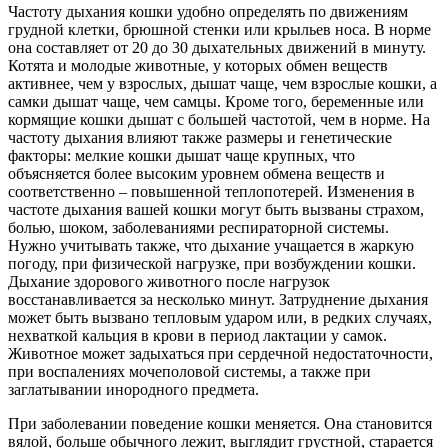
Частоту дыхания кошки удобно определять по движениям
грудной клетки, брюшной стенки или крыльев носа. В норме
она составляет от 20 до 30 дыхательных движений в минуту.
Котята и молодые животные, у которых обмен веществ
активнее, чем у взрослых, дышат чаще, чем взрослые кошки, а
самки дышат чаще, чем самцы. Кроме того, беременные или
кормящие кошки дышат с большей частотой, чем в норме. На
частоту дыхания влияют также размеры и генетические
факторы: мелкие кошки дышат чаще крупных, что
объясняется более высоким уровнем обмена веществ и
соответственно – повышенной теплопотерей. Изменения в
частоте дыхания вашей кошки могут быть вызваны страхом,
болью, шоком, заболеваниями респираторной системы.
Нужно учитывать также, что дыхание учащается в жаркую
погоду, при физической нагрузке, при возбуждении кошки.
Дыхание здорового животного после нагрузок
восстанавливается за несколько минут. Затруднение дыхания
может быть вызвано тепловым ударом или, в редких случаях,
нехваткой кальция в крови в период лактации у самок.
Животное может задыхаться при сердечной недостаточности,
при воспалениях мочеполовой системы, а также при
заглатывании инородного предмета.
При заболевании поведение кошки меняется. Она становится
вялой, больше обычного лежит, выглядит грустной, старается