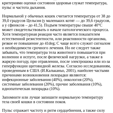
критериями оценки состояния здоровья служат температура,
пульс и частота дыхания.
Нормальной у обычных кошек считается температура от 38 до
39,0 градусов Цельсия (у маленьких котят — до 39,6 градусов,
а у сфинксов – до 41,5). Подъем температуры свыше 40°С
может свидетельствовать о начале патологического процесса.
Хотя температурная реакция часто является показателем
естественной резистентности, или реактивности организма,
резкое ее повышение до 41deg; С чаще всего служит сигналом
о необходимости срочного лечения. Но не следует также
забывать, что температура тела животного повышается при
волнении и испуге, после физической нагрузки, а также в
жаркую погоду, при отравлении, после электрошока или из-за
гиперфункции щитовидной железы. Согласно исследованиям,
проведенным в США (И.Кальканьо, 2001), наиболее частыми
причинами возникновения лихорадки являются:
инфекционные заболевания (40%), онкология (20%),
системные заболевания (20%), прочие заболевания (10%),
идиопатическая лихорадка (10%).
Запомните или лучше запишите нормальную температуру
тела своей кошки в состоянии покоя.
Пульс отражает частоту и ритм сердцебиения, а также силу