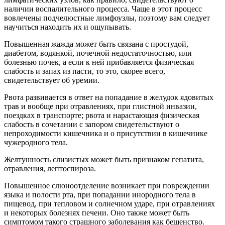
наличии воспалительного процесса. Чаще в этот процесс
вовлечены подчелюстные лимфоузлы, поэтому вам следует
научиться находить их и ощупывать.
Повышенная жажда может быть связана с простудой,
диабетом, водянкой, почечной недостаточностью, или
болезнью почек, а если к ней прибавляется физическая
слабость и запах из пасти, то это, скорее всего,
свидетельствует об уремии.
Рвота развивается в ответ на попадание в желудок ядовитых
трав и вообще при отравлениях, при глистной инвазии,
поездках в транспорте; рвота и нарастающая физическая
слабость в сочетании с запором свидетельствуют о
непроходимости кишечника и о присутствии в кишечнике
чужеродного тела.
Желтушность слизистых может быть признаком гепатита,
отравления, лептоспироза.
Повышенное слюноотделение возникает при повреждении
языка и полости рта, при попадании инородного тела в
пищевод, при тепловом и солнечном ударе, при отравлениях
и некоторых болезнях печени. Оно также может быть
симптомом такого страшного заболевания как бешенство.