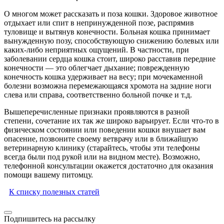
О многом может рассказать и поза кошки. Здоровое животное
отдыхает или спит в непринужденной позе, распрямив
туловище и вытянув конечности. Больная кошка принимает
вынужденную позу, способствующую снижению болевых или
каких-либо неприятных ощущений. В частности, при
заболевании сердца кошка стоит, широко расставив передние
конечности — это облегчает дыхание; поврежденную
конечность кошка удерживает на весу; при мочекаменной
болезни возможна перемежающаяся хромота на задние ноги
слева или справа, соответственно больной почке и т.д.
Вышеперечисленные признаки проявляются в разной
степени, сочетание их так же широко варьирует. Если что-то в
физическом состоянии или поведении кошки внушает вам
опасение, позвоните своему ветврачу или в ближайшую
ветеринарную клинику (старайтесь, чтобы эти телефоны
всегда были под рукой или на видном месте). Возможно,
телефонной консультации окажется достаточно для оказания
помощи вашему питомцу.
К списку полезных статей
Подпишитесь на рассылку