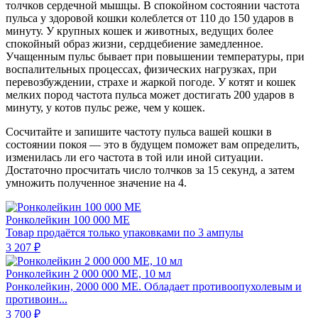
толчков сердечной мышцы. В спокойном состоянии частота
пульса у здоровой кошки колеблется от 110 до 150 ударов в
минуту. У крупных кошек и животных, ведущих более
спокойный образ жизни, сердцебиение замедленное.
Учащенным пульс бывает при повышении температуры, при
воспалительных процессах, физических нагрузках, при
перевозбуждении, страхе и жаркой погоде. У котят и кошек
мелких пород частота пульса может достигать 200 ударов в
минуту, у котов пульс реже, чем у кошек.
Сосчитайте и запишите частоту пульса вашей кошки в
состоянии покоя — это в будущем поможет вам определить,
изменилась ли его частота в той или иной ситуации.
Достаточно просчитать число толчков за 15 секунд, а затем
умножить полученное значение на 4.
Ронколейкин 100 000 МЕ
Товар продаётся только упаковками по 3 ампулы
3 207 ₽
Ронколейкин 2 000 000 МЕ, 10 мл
Ронколейкин, 2000 000 МЕ. Обладает противоопухолевым и
противоин...
3 700 ₽