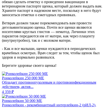
обязан сделать отметку о проведении вакцинации в
ветеринарном паспорте щенка, который должен выдать вам.
Храните паспорт в надежном месте, поскольку в него будут
заноситься отметки о ежегодных прививках.
Ветврач должен также порекомендовать вам провести
дегельминтизацию щенка. Почти все щенки являются
носителями круглых глистов — нематод. Личинки этих
паразитов передаются им от матери, как через плаценту
(внутриутробно), так и с молоком матери.
- Как и все малыши, щенки нуждаются в периодических
врачебных осмотрах. Врач следит за тем, чтобы щенок был
здоров и нормально развивался.
Берегите здоровье своего щенка!
Ронколейкин 250 000 МЕ
Обладает противоопухолевым и противоинфекционным
действием, актив...
4 359 ₽
Ронколейкин 50 000 МЕ
Ронколейкин - рекомбинантный интерлейкин-2 (рИЛ-2),