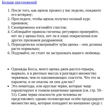
Больше предложений
После того, как щенок прожил у вас неделю, покажите
его ветврачу;
Проследите, чтобы щенок получил полный курс
прививок;
Своевременно изгоняйте глистов;
Соблюдайте правила гигиены; регулярно проверяйте,
нет ли у щенка блох, нет ли в ушах покраснения или
других признаков раздражения;
Периодически осматривайте зубы щенка – они должны
расти нормально;
Подумайте, не стоит ли застраховать вашего любимца.
Однажды Босса, моего щенка джек-рассел-терьера,
вырвало, и в рвотных массах я разглядел множество
червячков, чем-то напоминающих спагетти. Что это за
паразиты, и не опасны ли они для нас?
Это нематоды, или круглые черви, которые чаще
паразитируют в тонком кишечнике щенков (см. стр. 50–
51). Сами черви опасности для человека не
представляют, однако половозрелые особи продуцируют
множество яиц, которые попадают во внешнюю среду с