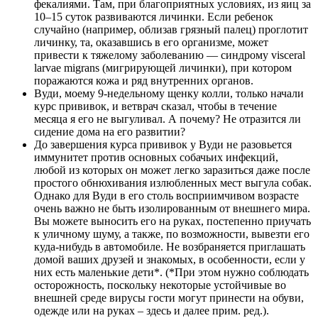
фекалиями. Там, при благоприятных условиях, из яиц за
10–15 суток развиваются личинки. Если ребенок
случайно (например, облизав грязный палец) проглотит
личинку, та, оказавшись в его организме, может
привести к тяжелому заболеванию — синдрому visceral
larvae migrans (мигрирующей личинки), при котором
поражаются кожа и ряд внутренних органов.
Вуди, моему 9-недельному щенку колли, только начали
курс прививок, и ветврач сказал, чтобы в течение
месяца я его не выгуливал. А почему? Не отразится ли
сидение дома на его развитии?
До завершения курса прививок у Вуди не разовьется
иммунитет против основных собачьих инфекций,
любой из которых он может легко заразиться даже после
простого обнюхивания излюбленных мест выгула собак.
Однако для Вуди в его столь восприимчивом возрасте
очень важно не быть изолированным от внешнего мира.
Вы можете выносить его на руках, постепенно приучать
к уличному шуму, а также, по возможности, вывезти его
куда-нибудь в автомобиле. Не возбраняется приглашать
домой ваших друзей и знакомых, в особенности, если у
них есть маленькие дети*. (*При этом нужно соблюдать
осторожность, поскольку некоторые устойчивые во
внешней среде вирусы гости могут принести на обуви,
одежде или на руках – здесь и далее прим. ред.).