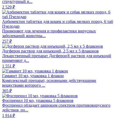
структурный и...
2 529 ₽
Арбимектин таблетки для кошек и собак мелких пород, 6 таб
Пчелодар
Применяют для лечения и профилактики вирусных
заболеваний животны...
257 ₽
Догферон раствор для инъекций, 2,5 мл х 5 флаконов
Лекарственный препарат Догферон® раствор для инъекций
применяют д...
1 551 ₽
Гамавит 10 мл, упаковка 1 флакон
Комплексный препарат, основными действующими
веществами которого ...
365 ₽
Фоспренил 10 мл, упаковка 5 флаконов
Фоспренил обладает широким спектром противовирусного
действия, по...
1 914 ₽