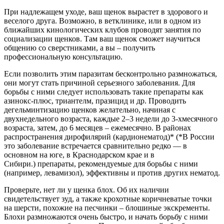
При надлежащем уходе, ваш щенок вырастет в здорового и
веселого друга. Возможно, в ветклинике, или в одном из
ближайших кинологических клубов проводят занятия по
социализации щенков. Там ваш щенок сможет научиться
общению со сверстниками, а вы – получить
профессиональную консультацию.
Если позволить этим паразитам бесконтрольно размножаться,
они могут стать причиной серьезного заболевания. Для
борьбы с ними следует использовать такие препараты как
азинокс-плюс, триантелм, празицид и др. Проводить
дегельминтизацию щенков желательно, начиная с
двухнедельного возраста, каждые 2–3 недели до 3-хмесячного
возраста, затем, до 6 месяцев – ежемесячно. В районах
распространения дирофилярий (кардионематод)* (*В России
это заболевание встречается сравнительно редко — в
основном на юге, в Краснодарском крае и в
Сибири.) препараты, рекомендуемые для борьбы с ними
(например, левамизол), эффективны и против других нематод.
Проверьте, нет ли у щенка блох. Об их наличии
свидетельствует зуд, а также крохотные коричневатые точки
на шерсти, похожие на песчинки – блошиные экскременты.
Блохи размножаются очень быстро, и начать борьбу с ними