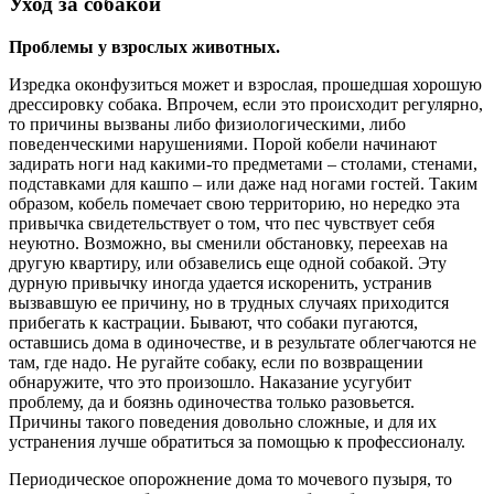
Уход за собакой
Проблемы у взрослых животных.
Изредка оконфузиться может и взрослая, прошедшая хорошую
дрессировку собака. Впрочем, если это происходит регулярно,
то причины вызваны либо физиологическими, либо
поведенческими нарушениями. Порой кобели начинают
задирать ноги над какими-то предметами – столами, стенами,
подставками для кашпо – или даже над ногами гостей. Таким
образом, кобель помечает свою территорию, но нередко эта
привычка свидетельствует о том, что пес чувствует себя
неуютно. Возможно, вы сменили обстановку, переехав на
другую квартиру, или обзавелись еще одной собакой. Эту
дурную привычку иногда удается искоренить, устранив
вызвавшую ее причину, но в трудных случаях приходится
прибегать к кастрации. Бывают, что собаки пугаются,
оставшись дома в одиночестве, и в результате облегчаются не
там, где надо. Не ругайте собаку, если по возвращении
обнаружите, что это произошло. Наказание усугубит
проблему, да и боязнь одиночества только разовьется.
Причины такого поведения довольно сложные, и для их
устранения лучше обратиться за помощью к профессионалу.
Периодическое опорожнение дома то мочевого пузыря, то