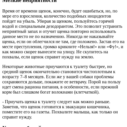
Мелкие неприятности
Время от времени щенок, конечно, будет ошибаться, но, по
мере его взросления, количество подобных инцидентов
пойдет на убыль. Убирая за щенком, пользуйтесь горячей
водой и специальным дезодорантом. Это позволит устранить
неприятный запах и отучит щенка повторно использовать
данное место не по назначению. Никогда не наказывайте
щенка, если он облегчился не там, где положено. Застав его на
месте преступления, громко крикните «Нельзя!» или «Фу!», и
как можно скорее вынесите на улицу. Не скупитесь на
похвалы, если щенок справит нужду на землю.
Некоторые животные приучаются к туалету быстрее, но
средний щенок окончательно становится чистоплотным к
возрасту 7–8 месяцев. Если же у вашей собаки проблемы
сохраняются дольше, покажите ее ветврачу. Порой на пользу
идет смена рациона питания, в особенности, если прежний
корм был слишком богат волокнами (клетчаткой).
- Приучать щенка к туалету следует как можно раньше.
Заметив, что щенок готовится к эвакуации кишечника,
поместите его на газеты. Похвалите малыша, как только он
справит нужду.