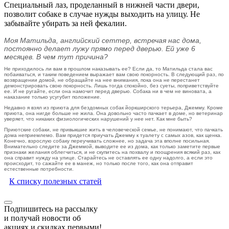
Специальный лаз, проделанный в нижней части двери,
позволит собаке в случае нужды выходить на улицу. Не
забывайте убирать за ней фекалии.
Моя Матильда, английский сеттер, встречая нас дома,
постоянно делает лужу прямо перед дверью. Ей уже 6
месяцев. В чем тут причина?
Не приходилось ли вам в прошлом наказывать ее? Если да, то Матильда стала вас
побаиваться, и таким поведением выражает вам свою покорность. В следующий раз, по
возвращении домой, не обращайте на нее внимания, пока она не перестанет
демонстрировать свою покорность. Лишь тогда спокойно, без суеты, поприветствуйте
ее. И не ругайте, если она намочит перед дверью. Собака ни в чем не виновата, а
наказание только усугубит положение.
Недавно я взял из приюта для бездомных собак йоркширского терьера, Джемму. Кроме
приюта, она нигде больше не жила. Она довольно часто пачкает в доме, но ветеринар
уверяет, что никаких физиологических нарушений у нее нет. Как мне быть?
Приютские собаки, не привыкшие жить в человеческой семье, не понимают, что пачкать
дома неприемлемо. Вам придется приучать Джемму к туалету с самых азов, как щенка.
Конечно, взрослую собаку переучивать сложнее, но задача эта вполне посильная.
Внимательно следите за Джеммой, выводите ее из дома, как только заметите первые
признаки желания облегчиться, и не скупитесь на похвалу и поощрения всякий раз, как
она справит нужду на улице. Старайтесь не оставлять ее одну надолго, а если это
происходит, то сажайте ее в манеж, но только после того, как она отправит
естественные потребности.
К списку полезных статей
Подпишитесь на рассылку
и получай новости об
акциях и скидках первыми!