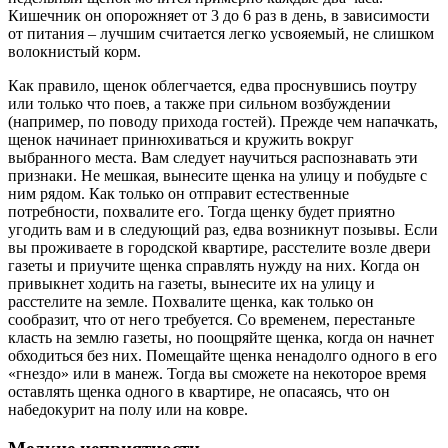
Кишечник он опорожняет от 3 до 6 раз в день, в зависимости
от питания – лучшим считается легко усвояемый, не слишком
волокнистый корм.
Как правило, щенок облегчается, едва проснувшись поутру
или только что поев, а также при сильном возбуждении
(например, по поводу прихода гостей). Прежде чем напачкать,
щенок начинает принюхиваться и кружить вокруг
выбранного места. Вам следует научиться распознавать эти
признаки. Не мешкая, вынесите щенка на улицу и побудьте с
ним рядом. Как только он отправит естественные
потребности, похвалите его. Тогда щенку будет приятно
угодить вам и в следующий раз, едва возникнут позывы. Если
вы проживаете в городской квартире, расстелите возле двери
газеты и приучите щенка справлять нужду на них. Когда он
привыкнет ходить на газеты, вынесите их на улицу и
расстелите на земле. Похвалите щенка, как только он
сообразит, что от него требуется. Со временем, перестаньте
класть на землю газеты, но поощряйте щенка, когда он начнет
обходиться без них. Помещайте щенка ненадолго одного в его
«гнездо» или в манеж. Тогда вы сможете на некоторое время
оставлять щенка одного в квартире, не опасаясь, что он
набедокурит на полу или на ковре.