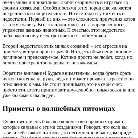
очень милы и приветливы, любят озорничать и играться со
своими хозяевами. Особенностями этих пород еще являются
искренность и общительность. Но всё-таки и у них есть и
недостатки. Первый из них — это сложность приучения котов
к лотку-туалету. Всё это происходит из-за определенного
упрямства данных животных. К счастью, этот недостаток
наблюдается не у всех трехцветных любимчиков.
Второй недостаток этих милых созданий – это агрессия на
приеме у ветеринарных врачей. Но здесь объяснение вполне
логичное и предсказуемое. Котики просто не любят, когда их
личное пространство нарушают незнакомцы.
Обратите внимание! Будьте внимательны, когда будете брать
чужого котенка на руки, ведь он может проявить агрессию по
отношению к вам. Не стоит принимать это на свой счет,
просто эти котята принимают дружелюбно только хозяина или
уже знакомых им людей.
Приметы о волшебных питомцах
Существует очень большое количество народных примет,
которые связаны с этими созданиями. Говорят, что если вы
завели себе такого питомца, то несомненно в ваш дом придет