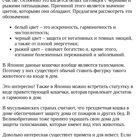
счастье. Особенно это касается белых питомцев с черными и
рыжими пятнышками. Причиной этого является значение
цветов, которыми они обладают. Предлагаем рассмотреть эти
обозначения:
белый цвет – это искренность, гармоничность и
чистоплотность;
черный цвет – защита от негативных и темных эмоций,
а также от плохой энергетики;
рыжий цвет – означает богатство и, кроме этого,
изгнание болезненных переживаний и заболеваний.
В Японии данные кошечки вообще являются талисманом.
Поэтому у них существует обычай ставить фигурку такого
животного на входе в дом.
Это интересно! Также в Японии можно встретить статуэтку в
виде приветствующей кошечки, которая привлекает достаток
и гармонию в дом.
В мусульманских странах считают, что трехцветная кошка в
доме обеспечивают защиту дома от пожаров и других бед. В
Великобритании тоже принято украшать свои дома для
защиты талисманами, которые имеют вид этих животных.
Довольно интересная существует примета и для невест. Если