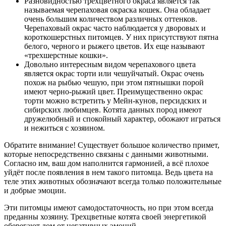
Разновидностью трехцветного окраса является так
называемая черепаховая окраска кошек. Она обладает
очень большим количеством различных оттенков.
Черепаховый окрас часто наблюдается у дворовых и
короткошерстных питомцев. У них присутствуют пятна
белого, черного и рыжего цветов. Их еще называют
«трехшерстные кошки».
Довольно интересным видом черепахового цвета
является окрас торти или чешуйчатый. Окрас очень
похож на рыбью чешую, при этом пятнышки порой
имеют черно-рыжий цвет. Преимущественно окрас
торти можно встретить у Мейн-кунов, персидских и
сибирских любимцев. Котята данных пород имеют
дружелюбный и спокойный характер, обожают играться
и нежиться с хозяином.
Обратите внимание! Существует большое количество примет,
которые непосредственно связаны с данными животными.
Согласно им, ваш дом наполнится гармонией, а всё плохое
уйдёт после появления в нем такого питомца. Ведь цвета на
теле этих животных обозначают всегда только положительные
и добрые эмоции.
Эти питомцы имеют самодостаточность, но при этом всегда
преданны хозяину. Трехцветные котята своей энергетикой
оберегают дом от негативных эмоций.