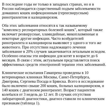
В последние годы не только в западных странах, но и в
России наблюдается существенный подъем заболеваемости
домашних кошек инфекционным (герпесвирусным)
ринотрахеитом и калицивирозом.
Оба этих заболевания относятся к так называемому
"комплексу респираторных болезней кошек", который также
включает реовирусные, хламидийные, микоплазменные и
некоторые другие инфекции. Часто возбудителей
ринотрахеита и калицивироза выявляют у одного и того же
животного. При отсутствии надлежащего лечения
заболевание в 20% случаев заканчивается летальным исходом.
Особенно опасны эти инфекции для котят в возрасте до 6
месяцев. В связи с этим, актуальным представляется поиск
эффективных средств этиотропной терапии этих заболеваний.
Клинические испытания Гамапрена проведены в 10
ветеринарных клиниках Москвы, Санкт-Петербурга,
Дмитрова, Сергиева Посада и Брянска. Всего в исследование
было включено свыше 200 кошек, больных калицивирозом, и
140 кошек с диагнозом ринотрахеит. Возраст пациентов
колебался от 3 недель до 12 лет. В случаях отсутствия
лабораторной диагностики, диагноз ставили по клиническим
признакам (таблица 1).