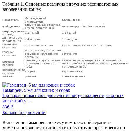
Таблица 1. Основные различия вирусных респираторных
заболеваний кошек
Инфекционный
Показатель
Калицивироз
ринотрахеит
вирус кошачьего герпеса
возбудитель
калицивирус, безоболочечный
1 типа, оболочечный
инкубационный
2-17 дней
1-14 дней
период
длительность
2-4 недели
1-2 недели
заболевания
назальные
истечения, чихание
истечения, чихание нехарактерно
симптомы
конъюнктивит, истечения,
глазные
возможно изъязвление
истечения
симптомы
роговицы
саливация, ярко-красная
изъязвление, ярко-красная окрашенность
ротовая
окрашенность мягкого
мягкого неба с копьеобразным продолжением
полость
неба
на твердом небе
репродуктивная
аборты
нарушений нет
система
аппетит
угнетен
слегка подавлен
Гамапрен, 5 мл для кошек и собак
Препарат применяют для лечения вирусных респираторных
инфекций у ...
836 ₽
Больше предложений
Включение Гамапрена в схему комплексной терапии с
момента появления клинических симптомов практически во