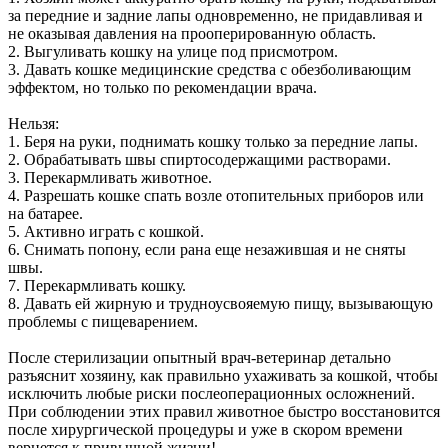
за передние и задние лапы одновременно, не придавливая и
не оказывая давления на прооперированную область.
2. Выгуливать кошку на улице под присмотром.
3. Давать кошке медицинские средства с обезболивающим
эффектом, но только по рекомендации врача.
Нельзя:
1. Беря на руки, поднимать кошку только за передние лапы.
2. Обрабатывать швы спиртосодержащими растворами.
3. Перекармливать животное.
4. Разрешать кошке спать возле отопительных приборов или
на батарее.
5. Активно играть с кошкой.
6. Снимать попону, если рана еще незажившая и не сняты
швы.
7. Перекармливать кошку.
8. Давать ей жирную и трудноусвояемую пищу, вызывающую
проблемы с пищеварением.
После стерилизации опытный врач-ветеринар детально
разъяснит хозяину, как правильно ухаживать за кошкой, чтобы
исключить любые риски послеоперационных осложнений.
При соблюдении этих правил животное быстро восстановится
после хирургической процедуры и уже в скором времени
вернется к привычной жизни!