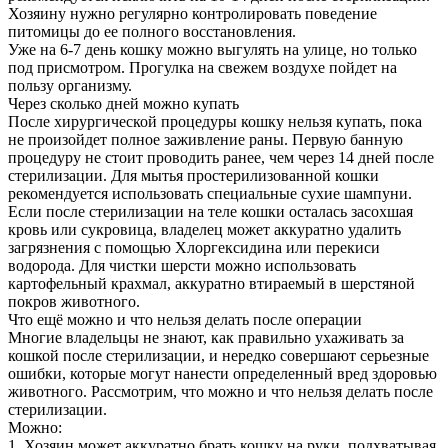
Хозяину нужно регулярно контролировать поведение
питомицы до ее полного восстановления.
Уже на 6-7 день кошку можно выгулять на улице, но только
под присмотром. Прогулка на свежем воздухе пойдет на
пользу организму.
Через сколько дней можно купать
После хирургической процедуры кошку нельзя купать, пока
не произойдет полное заживление раны. Первую банную
процедуру не стоит проводить ранее, чем через 14 дней после
стерилизации. Для мытья простерилизованной кошки
рекомендуется использовать специальные сухие шампуни.
Если после стерилизации на теле кошки осталась засохшая
кровь или сукровица, владелец может аккуратно удалить
загрязнения с помощью Хлоргексидина или перекиси
водорода. Для чистки шерсти можно использовать
картофельный крахмал, аккуратно втираемый в шерстяной
покров животного.
Что ещё можно и что нельзя делать после операции
Многие владельцы не знают, как правильно ухаживать за
кошкой после стерилизации, и нередко совершают серьезные
ошибки, которые могут нанести определенный вред здоровью
животного. Рассмотрим, что можно и что нельзя делать после
стерилизации.
Можно:
1. Хозяин может аккуратно брать кошку на руки, подхватывая