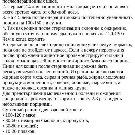
послеоперационных швов.
2. Первые 2-4 дня рацион питомца сокращается и составляет
всего третью часть от обычной дозы.
3. На 4-5 день после операции можно постепенно увеличивать
порции на 100-150 г в сутки.
4. Так как кошки после стерилизации склонны к ожирению,
обычную суточную норму еды нужно снизить на 120-130 г.
Чем и когда кормить
В первый день после стерилизации кошку не следует кормить,
пока она не отойдет от наркоза. Если к вечеру первого дня
после пробуждения животное продемонстрирует сильный
голод, можно дать ей немного нежирного бульона со шприца.
Пища для кошки после стерилизации должна быть
легкоусвояемой и качественной. Из рациона исключаются
жирные сорта мяса, сырая и речная рыба, жирная молочная
продукция, копчености, соленья, бобовые, сырые яйца, а
также перловка, овсянка и манная крупа.
Для предотвращения мочекаменной болезни и ожирения
специалисты рекомендуют кормить кошку 2-3 раза в день
небольшими порциями.
Суточный рацион для взрослой кошки:
• 100-120 г мяса;
• 30-60 г нежирных молочных продуктов;
• 30-50 г овощей;
• 10-20 г злаков.