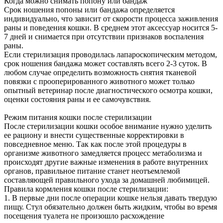
Когда можно снимать попону или бандаж
Срок ношения попоны или бандажа определяется
индивидуально, что зависит от скорости процесса заживления
раны и поведения кошки. В среднем этот аксессуар носится 5-
7 дней и снимается при отсутствии признаков воспаления
раны.
Если стерилизация проводилась лапароскопическим методом,
срок ношения бандажа может составлять всего 2-3 суток. В
любом случае определить возможность снятия тканевой
повязки с прооперированного животного может только
опытный ветеринар после диагностического осмотра кошки,
оценки состояния раны и ее самочувствия.
Режим питания кошки после стерилизации
После стерилизации кошки особое внимание нужно уделить
ее рациону и внести существенные корректировки в
повседневное меню. Так как после этой процедуры в
организме животного замедляется процесс метаболизма и
происходят другие важные изменения в работе внутренних
органов, правильное питание станет неотъемлемой
составляющей правильного ухода за домашней любимицей.
Правила кормления кошки после стерилизации:
1. В первые дни после операции кошке нельзя давать твердую
пищу. Стул обязательно должен быть жидким, чтобы во время
посещения туалета не произошло расхождение