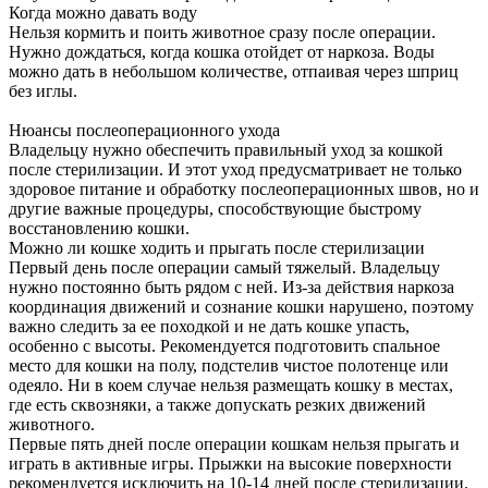
Когда можно давать воду
Нельзя кормить и поить животное сразу после операции.
Нужно дождаться, когда кошка отойдет от наркоза. Воды
можно дать в небольшом количестве, отпаивая через шприц
без иглы.
Нюансы послеоперационного ухода
Владельцу нужно обеспечить правильный уход за кошкой
после стерилизации. И этот уход предусматривает не только
здоровое питание и обработку послеоперационных швов, но и
другие важные процедуры, способствующие быстрому
восстановлению кошки.
Можно ли кошке ходить и прыгать после стерилизации
Первый день после операции самый тяжелый. Владельцу
нужно постоянно быть рядом с ней. Из-за действия наркоза
координация движений и сознание кошки нарушено, поэтому
важно следить за ее походкой и не дать кошке упасть,
особенно с высоты. Рекомендуется подготовить спальное
место для кошки на полу, подстелив чистое полотенце или
одеяло. Ни в коем случае нельзя размещать кошку в местах,
где есть сквозняки, а также допускать резких движений
животного.
Первые пять дней после операции кошкам нельзя прыгать и
играть в активные игры. Прыжки на высокие поверхности
рекомендуется исключить на 10-14 дней после стерилизации.