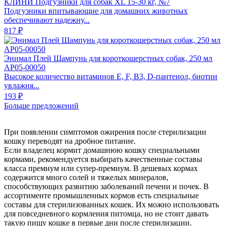
КЛИНИ Подгузники для собак XL 15-30 кг, №7
Подгузники впитывающие для домашних животных
обеспечивают надежну...
817 ₽
Энимал Плей Шампунь для короткошерстных собак, 250 мл
АР05-00050
Высокое количество витаминов E, F, B3, D-пантенол, биотин
увлажня...
193 ₽
Больше предложений
При появлении симптомов ожирения после стерилизации
кошку переводят на дробное питание.
Если владелец кормит домашнюю кошку специальными
кормами, рекомендуется выбирать качественные составы
класса премиум или супер-премиум. В дешевых кормах
содержится много солей и тяжелых минералов,
способствующих развитию заболеваний печени и почек. В
ассортименте промышленных кормов есть специальные
составы для стерилизованных кошек. Их можно использовать
для повседневного кормления питомца, но не стоит давать
такую пищу кошке в первые дни после стерилизации.