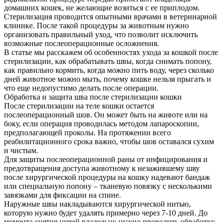
домашних кошек, не желающие возиться с ее приплодом.
Стерилизация проводится опытными врачами в ветеринарной
клинике. После такой процедуры за животным нужно
организовать правильный уход, что позволит исключить
возможные послеоперационные осложнения.
В статье мы расскажем об особенностях ухода за кошкой после
стерилизации, как обрабатывать швы, когда снимать попону,
как правильно кормить, когда можно пить воду, через сколько
дней животное можно мыть, почему кошке нельзя прыгать и
что еще недопустимо делать после операции.
Обработка и защита шва после стерилизации кошки
После стерилизации на теле кошки остается
послеоперационный шов. Он может быть на животе или на
боку, если операция проводилась методом лапароскопии,
предполагающей проколы. На протяжении всего
реабилитационного срока важно, чтобы шов оставался сухим
и чистым.
Для защиты послеоперационной раны от инфицирования и
предотвращения доступа животному к незажившему шву
после хирургической процедуры на кошку надевают бандаж
или специальную попону – тканевую повязку с несколькими
завязками для фиксации на спине.
Наружные швы накладываются хирургической нитью,
которую нужно будет удалять примерно через 7-10 дней. До
момента снятия нитей владельцу нужно проводить обработку