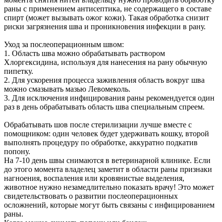
раны с применением антисептика, не содержащего в составе
спирт (может вызывать ожог кожи). Такая обработка снизит
риски загрязнения шва и проникновения инфекции в рану.
Уход за послеоперационным швом:
1. Область шва можно обрабатывать раствором
Хлоргексидина, используя для нанесения на рану обычную
пипетку.
2. Для ускорения процесса заживления область вокруг шва
можно смазывать мазью Левомеколь.
3. Для исключения инфицирования раны рекомендуется один
раз в день обрабатывать область шва специальным спреем.
Обрабатывать шов после стерилизации лучше вместе с
помощником: один человек будет удерживать кошку, второй
выполнять процедуру по обработке, аккуратно подкатив
попону.
На 7-10 день швы снимаются в ветеринарной клинике. Если
до этого момента владелец заметит в области раны признаки
нагноения, воспаления или кровянистые выделения,
животное нужно незамедлительно показать врачу! Это может
свидетельствовать о развитии послеоперационных
осложнений, которые могут быть связаны с инфицированием
раны.