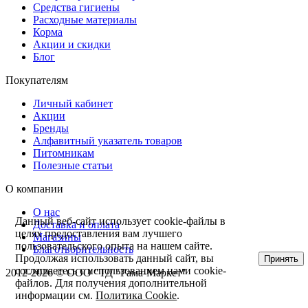
Средства гигиены
Расходные материалы
Корма
Акции и скидки
Блог
Покупателям
Личный кабинет
Акции
Бренды
Алфавитный указатель товаров
Питомникам
Полезные статьи
О компании
О нас
Данный веб-сайт использует cookie-файлы в
Доставка и оплата
целях предоставления вам лучшего
Магазины
пользовательского опыта на нашем сайте.
Благотворительность
Продолжая использовать данный сайт, вы
Принять
соглашаетесь с использованием нами cookie-
2012-2026 ©
ООО "ТД "Гама-Маркет"
файлов. Для получения дополнительной
информации см.
Политика Cookie
.