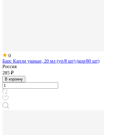
0
Барс Капли ушные, 20 мл (уп/8 шт) (кор/80 шт)
Россия
285 ₽
В корзину