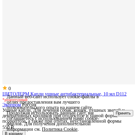
0
ЦИТОДЕРМ Капли ушные антибактериальные, 10 мл D112
Данный веб-сайт использует cookie-файлы в
*рецептурный
целях предоставления вам лучшего
Экопром
Россия
пользовательского опыта на нашем сайте.
Ушные капли. Для лечения собак, кошек, пушных зверей и
Продолжая использовать данный сайт, вы
Принять
декоративных кроликов при отодектозе и ушной форме
соглашаетесь с использованием нами cookie-
псороптоза, а также при отитах, неустановленной формы
файлов. Для получения дополнительной
550 ₽
информации см.
Политика Cookie
.
В корзину