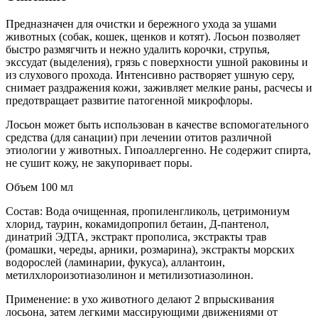
Предназначен для очистки и бережного ухода за ушами
животных (собак, кошек, щенков и котят). Лосьон позволяет
быстро размягчить и нежно удалить корочки, струпья,
экссудат (выделения), грязь с поверхности ушной раковины и
из слухового прохода. Интенсивно растворяет ушную серу,
снимает раздражения кожи, заживляет мелкие раны, расчесы и
предотвращает развитие патогенной микрофлоры.
Лосьон может быть использован в качестве вспомогательного
средства (для санации) при лечении отитов различной
этиологии у животных. Гипоаллергенно. Не содержит спирта,
не сушит кожу, не закупоривает поры.
Объем 100 мл
Состав: Вода очищенная, пропиленгликоль, цетримониум
хлорид, таурин, кокамидопропил бетаин, Д-пантенол,
динатрий ЭДТА, экстракт прополиса, экстракты трав
(ромашки, череды, арники, розмарина), экстракты морских
водорослей (ламинарии, фукуса), аллантоин,
метилхлороизотиазолинон и метилизотиазолинон.
Применение: в ухо животного делают 2 впрыскивания
лосьона, затем легкими массирующими движениями от