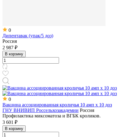
0
Дипентавак (упак/5 доз)
Россия
2 987 ₽
В корзину
0
Вакцина ассоциированная кроличья 10 амп х 10 доз
ГНУ ВНИВИП Россельхозакадемии
Россия
Профилактика миксоматоза и ВГБК кроликов.
3 601 ₽
В корзину