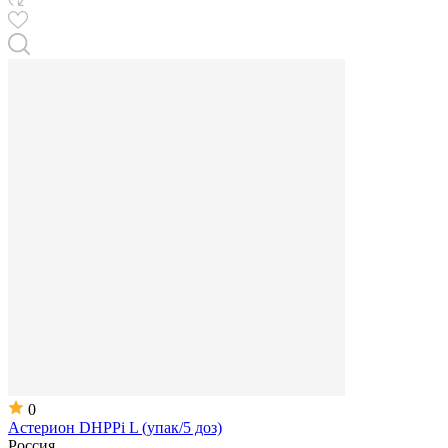
0
Астерион DHPPi L (упак/5 доз)
Россия