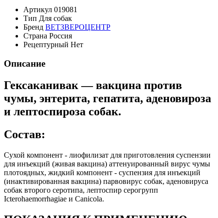
Артикул
019081
Тип
Для собак
Бренд
ВЕТЗВЕРОЦЕНТР
Страна
Россия
Рецептурный
Нет
Описание
Гексаканивак — вакцина против
чумы, энтерита, гепатита, аденовироза
и лептоспироза собак.
Состав:
Сухой компонент - лиофилизат для приготовления суспензии
для инъекций (живая вакцина) аттенуированный вирус чумы
плотоядных, жидкий компонент - суспензия для инъекций
(инактивированная вакцина) парвовирус собак, аденовируса
собак второго серотипа, лептоспир серогрупп
Icterohaemorrhagiae и Canicola.