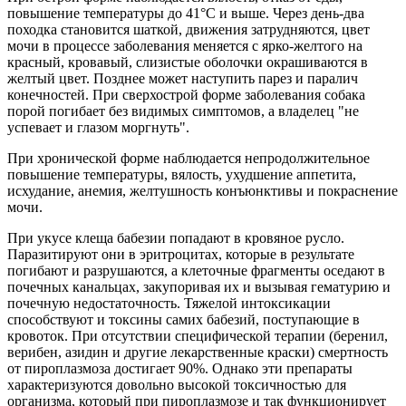
повышение температуры до 41°С и выше. Через день-два
походка становится шаткой, движения затрудняются, цвет
мочи в процессе заболевания меняется с ярко-желтого на
красный, кровавый, слизистые оболочки окрашиваются в
желтый цвет. Позднее может наступить парез и паралич
конечностей. При сверхострой форме заболевания собака
порой погибает без видимых симптомов, а владелец "не
успевает и глазом моргнуть".
При хронической форме наблюдается непродолжительное
повышение температуры, вялость, ухудшение аппетита,
исхудание, анемия, желтушность конъюнктивы и покраснение
мочи.
При укусе клеща бабезии попадают в кровяное русло.
Паразитируют они в эритроцитах, которые в результате
погибают и разрушаются, а клеточные фрагменты оседают в
почечных канальцах, закупоривая их и вызывая гематурию и
почечную недостаточность. Тяжелой интоксикации
способствуют и токсины самих бабезий, поступающие в
кровоток. При отсутствии специфической терапии (беренил,
верибен, азидин и другие лекарственные краски) смертность
от пироплазмоза достигает 90%. Однако эти препараты
характеризуются довольно высокой токсичностью для
организма, который при пироплазмозе и так функционирует