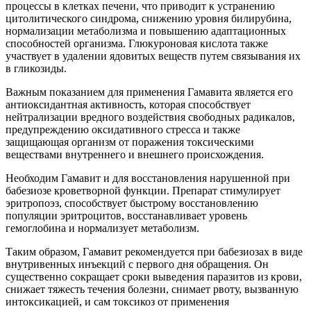
процессы в клетках печени, что приводит к устранению
цитолитического синдрома, снижению уровня билирубина,
нормализации метаболизма и повышению адаптационных
способностей организма. Глюкуроновая кислота также
участвует в удалении ядовитых веществ путем связывания их
в гликозиды.
Важным показанием для применения Гамавита является его
антиоксидантная активность, которая способствует
нейтрализации вредного воздействия свободных радикалов,
предупреждению оксидативного стресса и также
защищающая организм от поражения токсическими
веществами внутреннего и внешнего происхождения.
Необходим Гамавит и для восстановления нарушенной при
бабезиозе кроветворной функции. Препарат стимулирует
эритропоэз, способствует быстрому восстановлению
популяции эритроцитов, восстанавливает уровень
гемоглобина и нормализует метаболизм.
Таким образом, Гамавит рекомендуется при бабезиозах в виде
внутривенных инъекций с первого дня обращения. Он
существенно сокращает сроки выведения паразитов из крови,
снижает тяжесть течения болезни, снимает рвоту, вызванную
интоксикацией, и сам токсикоз от применения