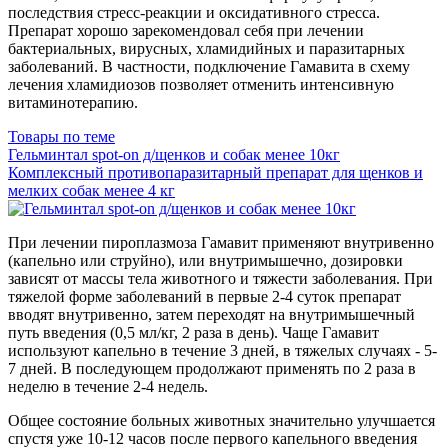
последствия стресс-реакции и оксидативного стресса.
Препарат хорошо зарекомендовал себя при лечении
бактериальных, вирусных, хламидийных и паразитарных
заболеваний. В частности, подключение Гамавита в схему
лечения хламидиозов позволяет отменить интенсивную
витаминотерапию.
Товары по теме
Гельминтал spot-on д/щенков и собак менее 10кг
Комплексный противопаразитарный препарат для щенков и
мелких собак менее 4 кг
При лечении пироплазмоза Гамавит применяют внутривенно
(капельно или струйно), или внутримышечно, дозировки
зависят от массы тела животного и тяжести заболевания. При
тяжелой форме заболеваний в первые 2-4 суток препарат
вводят внутривенно, затем переходят на внутримышечный
путь введения (0,5 мл/кг, 2 раза в день). Чаще Гамавит
используют капельно в течение 3 дней, в тяжелых случаях - 5-
7 дней. В последующем продолжают применять по 2 раза в
неделю в течение 2-4 недель.
Общее состояние больных животных значительно улучшается
спустя уже 10-12 часов после первого капельного введения