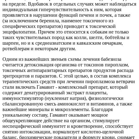
на пределе. Вдобавок в отдельных случаях может наблюдаться
индивидуальная гиперчувствительность к ним, которая
проявляется в нарушении функций печени и почек, а также
(за исключением беренила, наименее токсичного из
специфических препаратов) приводит к токсической
энцефалопатии. Причем это относится к собакам не только
таких чувствительных пород как колли, шелти, бобтейлы и
шарпеи, но и к среднеазиатским и кавказским овчаркам,
ротвейлерам и некоторым другим.
Одним из важнейших звеньев схемы лечения бабезиоза
считается детоксикация организма от токсинов пироплазм,
токсичных антипаразитарных препаратов продуктов распада
эритроцитов и паразитов. С этой целью, в состав комплекса
терапевтических средств при лечении пироплазмоза ветврачи
стали включать Гамавит - комплексный препарат, который
содержит денатурированный экстракт плаценты,
иммуностимулятор (нуклеинат натрия), физиологически
сбалансированную смесь аминокислот и витаминов, а также
важнейшие минералы и микроэлементы. Благодаря
уникальному составу, Гамавит оказывает мощное
общеукрепляющее действие на организм, стимулирует
неспецифический иммунитет и кроветворение, способствует
снятию интоксикации, нормализует кислотно-щелочной
баланс, биохимические показатели и формулу крови, снимает