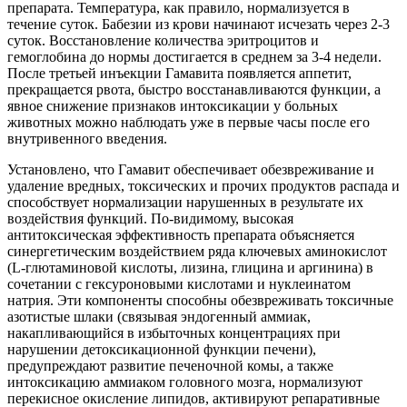
препарата. Температура, как правило, нормализуется в
течение суток. Бабезии из крови начинают исчезать через 2-3
суток. Восстановление количества эритроцитов и
гемоглобина до нормы достигается в среднем за 3-4 недели.
После третьей инъекции Гамавита появляется аппетит,
прекращается рвота, быстро восстанавливаются функции, а
явное снижение признаков интоксикации у больных
животных можно наблюдать уже в первые часы после его
внутривенного введения.
Установлено, что Гамавит обеспечивает обезвреживание и
удаление вредных, токсических и прочих продуктов распада и
способствует нормализации нарушенных в результате их
воздействия функций. По-видимому, высокая
антитоксическая эффективность препарата объясняется
синергетическим воздействием ряда ключевых аминокислот
(L-глютаминовой кислоты, лизина, глицина и аргинина) в
сочетании с гексуроновыми кислотами и нуклеинатом
натрия. Эти компоненты способны обезвреживать токсичные
азотистые шлаки (связывая эндогенный аммиак,
накапливающийся в избыточных концентрациях при
нарушении детоксикационной функции печени),
предупреждают развитие печеночной комы, а также
интоксикацию аммиаком головного мозга, нормализуют
перекисное окисление липидов, активируют репаративные