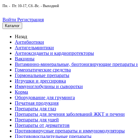
Пн. - Пт. 10-17, Сб.-Вс. - Выходной
Войти
Регистрация
Каталог
Назад
Антибиотики
Антигельминтики
Антиоксиданты и кардиопротекторы
Вакцины
Витаминно-минеральные, биотонизирующие препараты и
Гомеопатические средства
Гормональные препараты
Игрушки и дрессировка
Иммуноглобулины и сыворотки
Корма
Оборудование для груминга
Печатная продукция
Препараты для глаз
Препараты для лечения заболеваний ЖКТ и печени
Препараты для ушей
Препараты от дерматитов
Противовирусные препараты и иммуномодуляторы
Противовоспалительные препараты