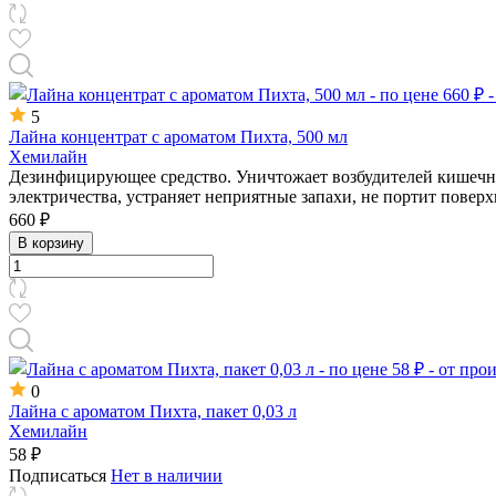
5
Лайна концентрат с ароматом Пихта, 500 мл
Хемилайн
Дезинфицирующее средство. Уничтожает возбудителей кишечн
электричества, устраняет неприятные запахи, не портит поверх
660 ₽
В корзину
0
Лайна с ароматом Пихта, пакет 0,03 л
Хемилайн
58 ₽
Подписаться
Нет в наличии