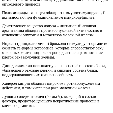
опухолевого процесса.
Полисахариды эхинацеи обладают иммуностимулирующей
активностью при функциональном иммунодефиците.
Действующее вещество лопуха – лигнановый агликон
арктигенина обладает противоопухолевой активностью в
отношении опухолей и метастазов молочной железы.
Индолы (дииндолилметан) брокколи стимулируют организм
сжигать те формы эстрогенов, которые способствуют раку
молочных желез; подавляют рост, деление и размножение
клеток рака молочной железы.
Дииндолилметан повышает уровень специфического белка,
убивающего раковые клетки, и снижает уровень белка,
поддерживающего их жизнеспособность.
Ханерол кипрея обладает широким противоопухолевым
действием, в том числе при раке молочной железы.
Душица содержит селен (50 мкг/г), входящий в состав
фактора, предотвращающего некротические процессы в
клетках организма.