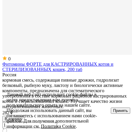
0
Фитомины ФОРТЕ для КАСТРИРОВАННЫХ котов и
СТЕРИЛИЗОВАННЫХ кошек, 200 таб
Россия
кормовая смесь, содержащая пивные дрожжи, гидролизат
белковый, рыбную муку, лактозу и биологически активные
компоненты, предназначена для систематического
Данный веб-сайт использует cookie-файлы в
употребления в составе кормовых рационов кастрированных
целях предоставления вам лучшего
котов и стерилизованных кошек. Улучшает качество жизни
пользовательского опыта на нашем сайте.
натурализованных животных.
Продолжая использовать данный сайт, вы
Принять
282 ₽
соглашаетесь с использованием нами cookie-
В корзину
файлов. Для получения дополнительной
информации см.
Политика Cookie
.