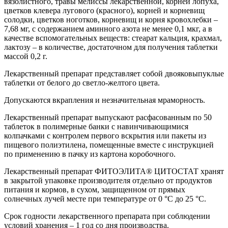
вязолистного, травы мелиссы лекарственной, корней лопуха,
цветков клевера лугового (красного), корней и корневищ
солодки, цветков ноготков, корневищ и корня кровохлебки –
7,68 мг, с содержанием аминного азота не менее 0,1 мкг, а в
качестве вспомогательных веществ: стеарат кальция, крахмал,
лактозу – в количестве, достаточном для получения таблетки
массой 0,2 г.
Лекарственный препарат представляет собой двояковыпуклые
таблетки от белого до светло-желтого цвета.
Допускаются вкрапления и незначительная мраморность.
Лекарственный препарат выпускают расфасованным по 50
таблеток в полимерные банки с навинчивающимися
колпачками с контролем первого вскрытия или пакеты из
пищевого полиэтилена, помещенные вместе с инструкцией
по применению в пачку из картона коробочного.
Лекарственный препарат ФИТОЭЛИТА® ЦИТОСТАТ хранят
в закрытой упаковке производителя отдельно от продуктов
питания и кормов, в сухом, защищенном от прямых
солнечных лучей месте при температуре от 0 °С до 25 °С.
Срок годности лекарственного препарата при соблюдении
условий хранения – 1 год со дня производства.