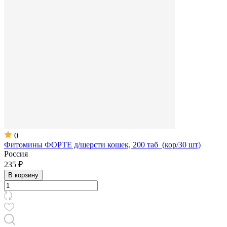
0
Фитомины ФОРТЕ д/шерсти кошек, 200 таб (кор/30 шт)
Россия
235 ₽
В корзину