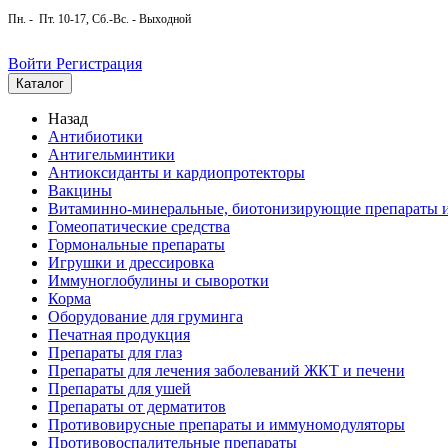
Пн. - Пт. 10-17, Сб.-Вс. - Выходной
Войти
Регистрация
Каталог
Назад
Антибиотики
Антигельминтики
Антиоксиданты и кардиопротекторы
Вакцины
Витаминно-минеральные, биотонизирующие препараты и
Гомеопатические средства
Гормональные препараты
Игрушки и дрессировка
Иммуноглобулины и сыворотки
Корма
Оборудование для груминга
Печатная продукция
Препараты для глаз
Препараты для лечения заболеваний ЖКТ и печени
Препараты для ушей
Препараты от дерматитов
Противовирусные препараты и иммуномодуляторы
Противовоспалительные препараты