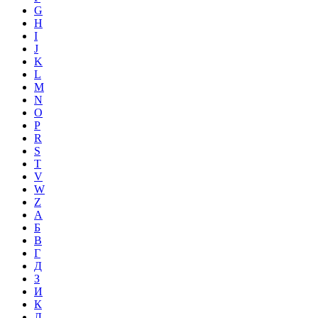
G
H
I
J
K
L
M
N
O
P
R
S
T
V
W
Z
А
Б
В
Г
Д
З
И
К
Л