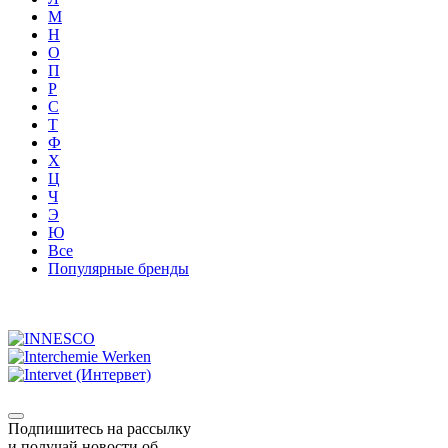
М
Н
О
П
Р
С
Т
Ф
Х
Ц
Ч
Э
Ю
Все
Популярные бренды
Подпишитесь на рассылку
и получай новости об