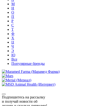
М
Н
О
П
Р
С
Т
Ф
Х
Ц
Ч
Э
Ю
Все
Популярные бренды
Подпишитесь на рассылку
и получай новости об
акциях и скидках первыми!