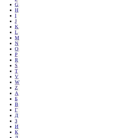
G
H
I
J
K
L
M
N
O
P
R
S
T
V
W
Z
А
Б
В
Г
Д
З
И
К
Л