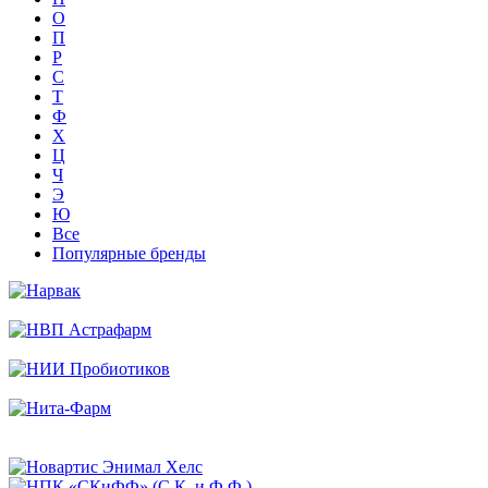
О
П
Р
С
Т
Ф
Х
Ц
Ч
Э
Ю
Все
Популярные бренды