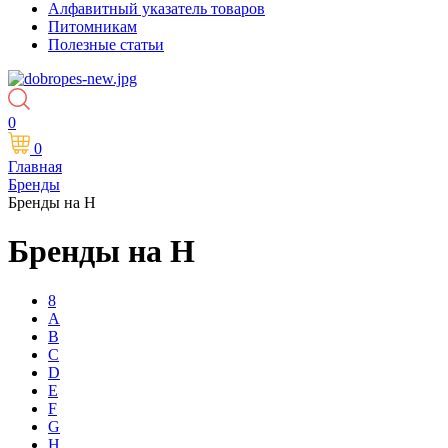
Алфавитный указатель товаров
Питомникам
Полезные статьи
0
0
Главная
Бренды
Бренды на Н
Бренды на Н
8
A
B
C
D
E
F
G
H