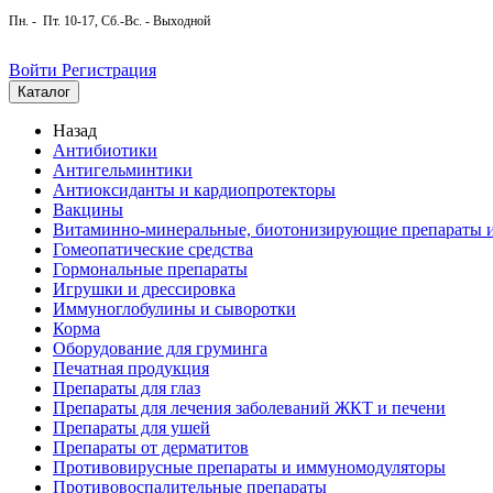
Пн. - Пт. 10-17, Сб.-Вс. - Выходной
Войти
Регистрация
Каталог
Назад
Антибиотики
Антигельминтики
Антиоксиданты и кардиопротекторы
Вакцины
Витаминно-минеральные, биотонизирующие препараты и
Гомеопатические средства
Гормональные препараты
Игрушки и дрессировка
Иммуноглобулины и сыворотки
Корма
Оборудование для груминга
Печатная продукция
Препараты для глаз
Препараты для лечения заболеваний ЖКТ и печени
Препараты для ушей
Препараты от дерматитов
Противовирусные препараты и иммуномодуляторы
Противовоспалительные препараты