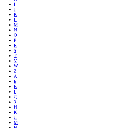
I
J
K
L
M
N
O
P
R
S
T
V
W
Z
А
Б
В
Г
Д
З
И
К
Л
М
Н