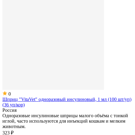
0
Шприц "VitaVet" одноразовый инсулиновый, 1 мл (100 шт/уп)
(36 уп/кор)
Россия
Одноразовые инсулиновые шприцы малого объёма с тонкой
иглой, часто используются для инъекций кошкам и мелким
животным.
323 ₽