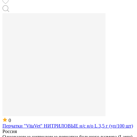
0
Перчатки "VitaVet" НИТРИЛОВЫЕ н/с н/о L 3,5 г (уп/100 шт)
Россия
Одноразовые нитриловые перчатки большого размера (Large)