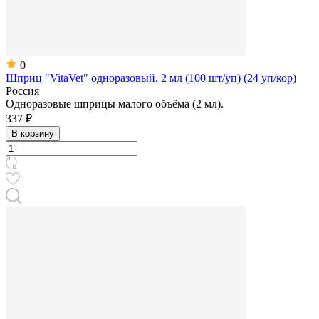
0
Шприц "VitaVet" одноразовый, 2 мл (100 шт/уп) (24 уп/кор)
Россия
Одноразовые шприцы малого объёма (2 мл).
337 ₽
В корзину