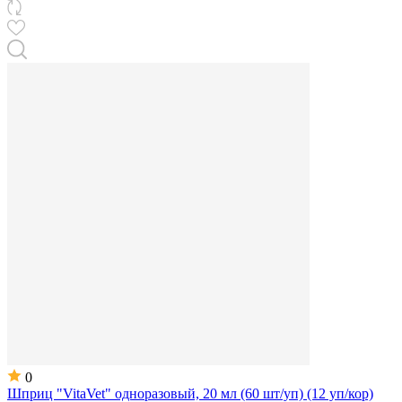
0
Шприц "VitaVet" одноразовый, 20 мл (60 шт/уп) (12 уп/кор)