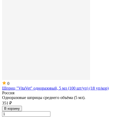
0
Шприц "VitaVet" одноразовый, 5 мл (100 шт/уп) (18 уп/кор)
Россия
Одноразовые шприцы среднего объёма (5 мл).
351 ₽
В корзину