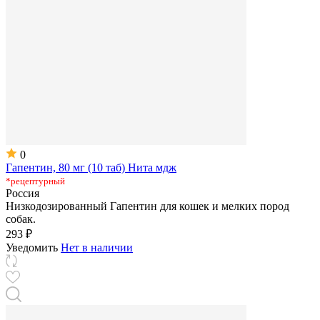
0
Гапентин, 80 мг (10 таб) Нита мдж
*рецептурный
Россия
Низкодозированный Гапентин для кошек и мелких пород
собак.
293 ₽
Уведомить
Нет в наличии