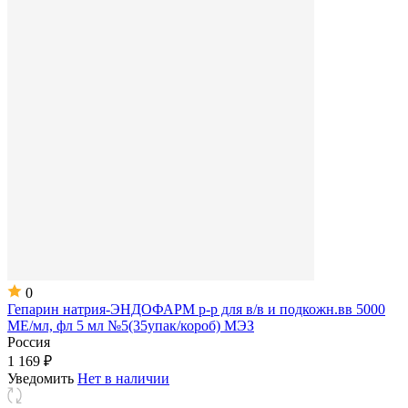
0
Гепарин натрия-ЭНДОФАРМ р-р для в/в и подкожн.вв 5000
МЕ/мл, фл 5 мл №5(35упак/короб) МЭЗ
Россия
1 169 ₽
Уведомить
Нет в наличии