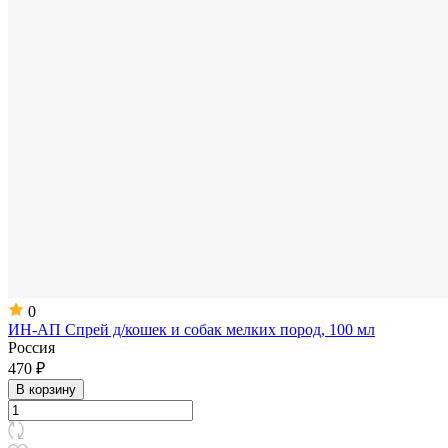
0
ИН-АП Спрей д/кошек и собак мелких пород, 100 мл
Россия
470 ₽
В корзину