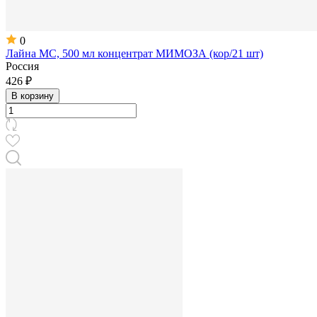
0
Лайна МС, 500 мл концентрат МИМОЗА (кор/21 шт)
Россия
426 ₽
В корзину