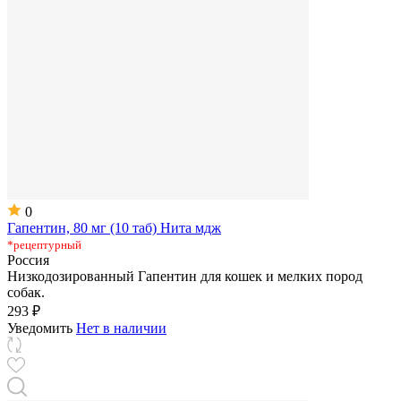
0
Гапентин, 80 мг (10 таб) Нита мдж
*рецептурный
Россия
Низкодозированный Гапентин для кошек и мелких пород
собак.
293 ₽
Уведомить
Нет в наличии