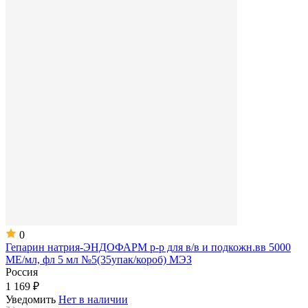
0
Гепарин натрия-ЭНДОФАРМ р-р для в/в и подкожн.вв 5000
МЕ/мл, фл 5 мл №5(35упак/короб) МЭЗ
Россия
1 169 ₽
Уведомить
Нет в наличии